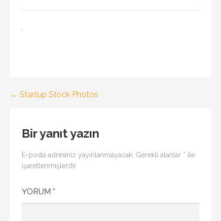
Yazı
← Startup Stock Photos
gezinmesi
Bir yanıt yazın
E-posta adresiniz yayınlanmayacak.
Gerekli alanlar
*
ile
işaretlenmişlerdir
YORUM
*