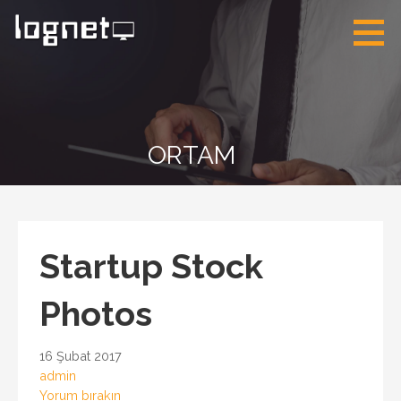
İçeriğe
atla
Lognet Bilişim
Solarwinds Türkiye
İzmir Authorized
Partner
ORTAM
Startup Stock
Photos
16 Şubat 2017
admin
Yorum bırakın