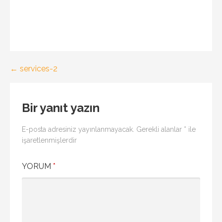
Yazı
← services-2
gezinmesi
Bir yanıt yazın
E-posta adresiniz yayınlanmayacak.
Gerekli alanlar
*
ile
işaretlenmişlerdir
YORUM
*