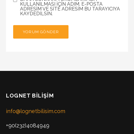
KULLANILMASI IÇIN ADIM, E-POSTA
ADRESIM VE SITE ADRESIM BU TARAYICIYA
KAYDEDILSIN.
LOGNET BILIŞIM
info@lognetbilisim.com
+90(232)4084949