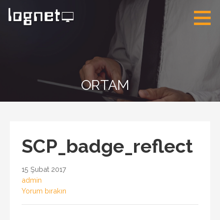
İçeriğe
atla
Lognet Bilişim
Solarwinds Türkiye
İzmir Authorized
Partner
ORTAM
SCP_badge_reflect
15 Şubat 2017
admin
Yorum bırakın