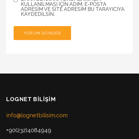
KULLANILMASI IÇIN ADIM, E-POSTA
ADRESIM VE SITE ADRESIM BU TARAYICIYA
KAYDEDILSIN.
LOGNET BILIŞIM
info@lognetbilisim.com
+90(232)4084949