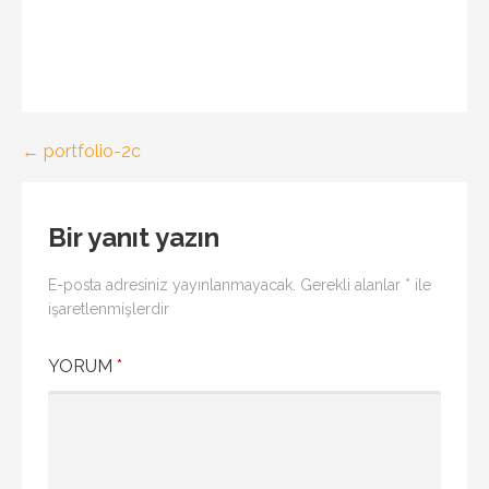
Yazı
← portfolio-2c
gezinmesi
Bir yanıt yazın
E-posta adresiniz yayınlanmayacak.
Gerekli alanlar
*
ile
işaretlenmişlerdir
YORUM
*