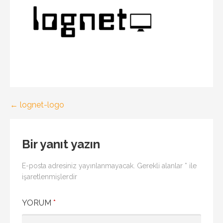
Yazı
← lognet-logo
gezinmesi
Bir yanıt yazın
E-posta adresiniz yayınlanmayacak.
Gerekli alanlar
*
ile
işaretlenmişlerdir
YORUM
*