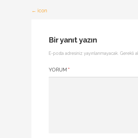
← icon
Yazı
gezinmesi
Bir yanıt yazın
E-posta adresiniz yayınlanmayacak.
Gerekli a
YORUM
*