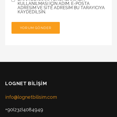
KULLANILMASI IÇIN ADIM, E-POSTA
ADRESIM VE SITE ADRESIM BU TARAYICIYA
KAYDEDILSIN.
LOGNET BILIŞIM
info@lognetbilisim.com
+90(232)4084949