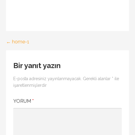
Yazı
← home-1
gezinmesi
Bir yanıt yazın
E-posta adresiniz yayınlanmayacak.
Gerekli alanlar
*
ile
işaretlenmişlerdir
YORUM
*