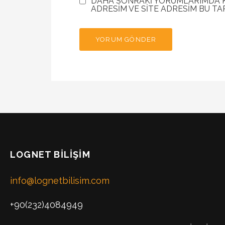
DAHA SONRAKI YORUMLARIMDA KU
ADRESIM VE SITE ADRESIM BU TA
LOGNET BILIŞIM
info@lognetbilisim.com
+90(232)4084949