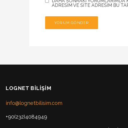
DAHA SONRAKI YORUMLARIMDA KU
ADRESIM VE SITE ADRESIM BU TA
LOGNET BILIŞIM
info@lognetbilisim.com
+90(232)4084949