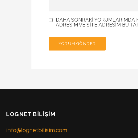
DAHA SONRAKI YORUMLARIMDA KU
ADRESIM VE SITE ADRESIM BU TA
LOGNET BILIŞIM
info@lognetbilisim.com