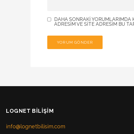
DAHA SONRAKI YORUMLARIMDA KU
ADRESIM VE SITE ADRESIM BU TA
LOGNET BILIŞIM
info@lognetbilisim.com