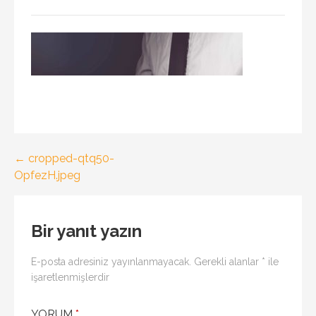
Yazı
← cropped-qtq50-
OpfezH.jpeg
gezinmesi
Bir yanıt yazın
E-posta adresiniz yayınlanmayacak.
Gerekli alanlar
*
ile
işaretlenmişlerdir
YORUM
*