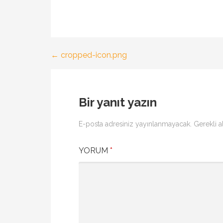
← cropped-icon.png
Yazı
gezinmesi
Bir yanıt yazın
E-posta adresiniz yayınlanmayacak.
Gerekli a
YORUM
*