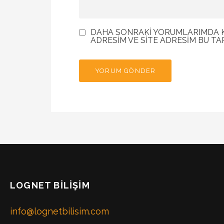
DAHA SONRAKI YORUMLARIMDA KU
ADRESIM VE SITE ADRESIM BU TA
LOGNET BILIŞIM
info@lognetbilisim.com