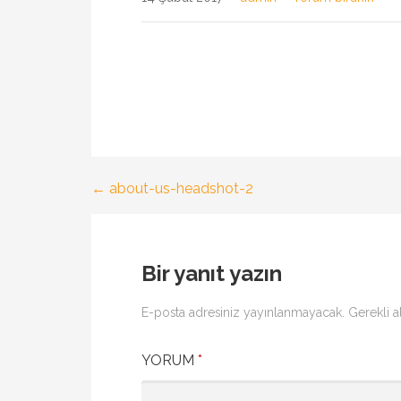
← about-us-headshot-2
Yazı
gezinmesi
Bir yanıt yazın
E-posta adresiniz yayınlanmayacak.
Gerekli a
YORUM
*