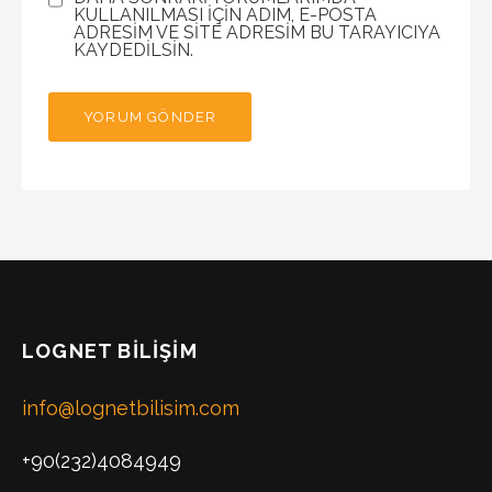
KULLANILMASI IÇIN ADIM, E-POSTA
ADRESIM VE SITE ADRESIM BU TARAYICIYA
KAYDEDILSIN.
LOGNET BILIŞIM
info@lognetbilisim.com
+90(232)4084949