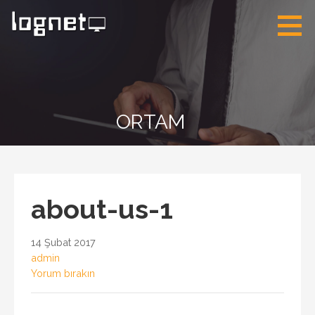
İçeriğe
atla
Lognet Bilişim
Solarwinds Türkiye
İzmir Authorized
Partner
ORTAM
about-us-1
14 Şubat 2017
admin
Yorum bırakın