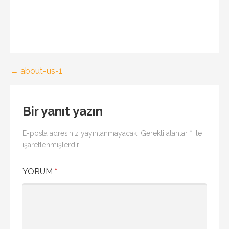
Yazı
← about-us-1
gezinmesi
Bir yanıt yazın
E-posta adresiniz yayınlanmayacak.
Gerekli alanlar
*
ile
işaretlenmişlerdir
YORUM
*